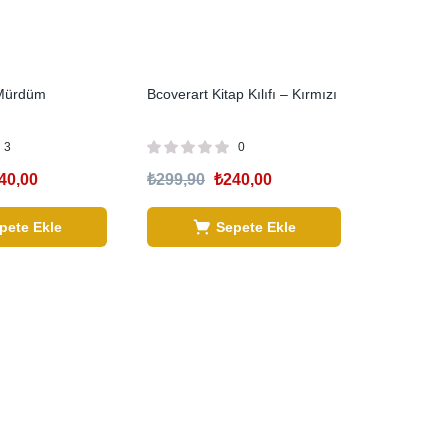
– Mürdüm
Bcoverart Kitap Kılıfı – Kırmızı
3
0
40,00
₺
299,90
₺
240,00
pete Ekle
Sepete Ekle