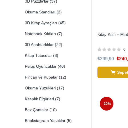
3D Puzzle'lar
(37)
Okuma Standları
(2)
3D Kitap Ayraçları
(45)
Notebook Kılıfları
(7)
Kitap Kılıfı – Mint
3D Anahtarlıklar
(22)
0
Kitap Tutucular
(8)
₺
299,90
₺
240
Peluş Oyuncaklar
(40)
Sepet
Fincan ve Kupalar
(12)
Okuma Yüzükleri
(17)
Kitaplık Figürleri
(7)
-20%
Bez Çantalar
(10)
Bookstagram Yastıklar
(5)