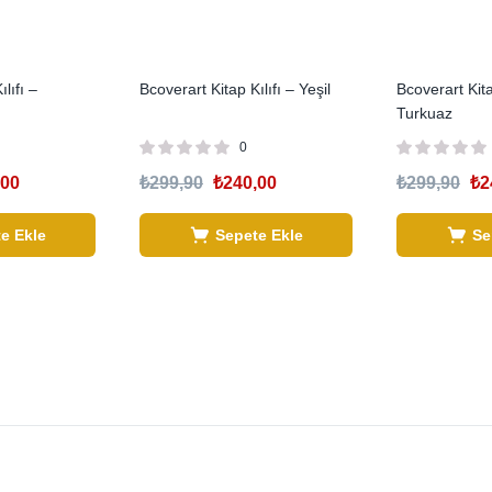
lıfı –
Bcoverart Kitap Kılıfı – Yeşil
Bcoverart Kita
Turkuaz
0
,00
₺
299,90
₺
240,00
₺
299,90
₺
2
e Ekle
Sepete Ekle
Se