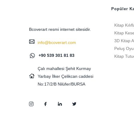
Popüler Ka
Kitap Kılıfl
Bcoverart resmi internet sitesidir.
Kitap Kese
3D Kitap A
info@bcoverart.com
Peluş Oyu
+90 539 301 81 83
Kitap Tutu
Çalı mahallesi Şehit Kurmay
Yarbay İlker Çelikcan caddesi
No:17/2/B Nilüfer/BURSA