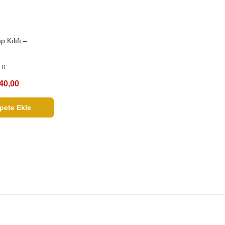
p Kılıfı –
0
40,00
pete Ekle