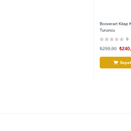
Bcoverart Kitap Kı
Turuncu
0
₺
299,90
₺
240
Sepet