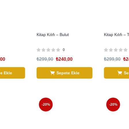
Kitap Kılıfı – Bulut
Kitap Kılıfı 
0
,00
₺
299,90
₺
240,00
₺
299,90
₺
2
e Ekle
Sepete Ekle
Se
-20%
-20%