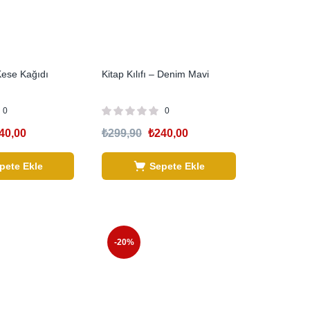
 Kese Kağıdı
Kitap Kılıfı – Denim Mavi
0
0
40,00
₺
299,90
₺
240,00
pete Ekle
Sepete Ekle
-20%