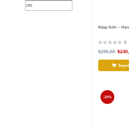
Kitap Kılıfı – Har
0
₺
299,90
₺
240
Sepet
-20%