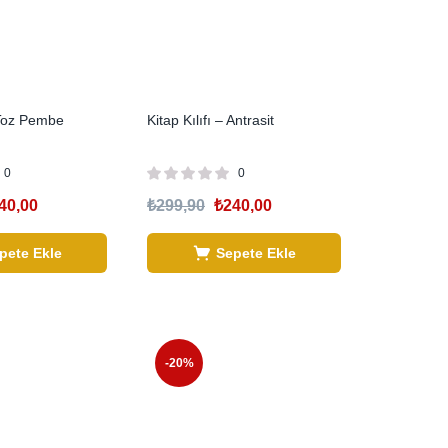
– Toz Pembe
Kitap Kılıfı – Antrasit
0
0
40,00
₺
299,90
₺
240,00
pete Ekle
Sepete Ekle
-20%