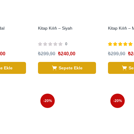
dal
Kitap Kılıfı – Siyah
Kitap Kılıfı 
0
5 üzerinden
,00
₺
299,90
₺
240,00
₺
299,90
₺
2
5.00
oy aldı
e Ekle
Sepete Ekle
Se
-20%
-20%