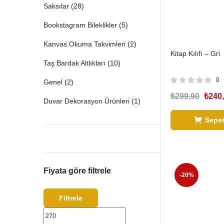
Saksılar
(28)
Bookstagram Bileklikler
(5)
Kanvas Okuma Takvimleri
(2)
Kitap Kılıfı – Gri
Taş Bardak Altlıkları
(10)
0
Genel
(2)
₺
299,90
₺
240
Duvar Dekorasyon Ürünleri
(1)
Sepet
Fiyata göre filtrele
-20%
Filtrele