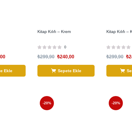
Kitap Kılıfı – Krem
Kitap Kılıfı –
0
,00
₺
299,90
₺
240,00
₺
299,90
₺
2
e Ekle
Sepete Ekle
Se
-20%
-20%