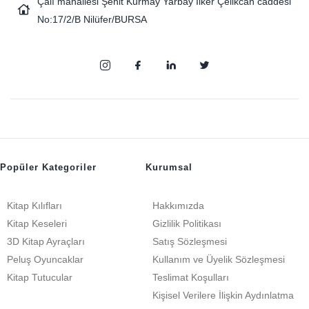
Çalı mahallesi Şehit Kurmay Yarbay İlker Çelikcan caddesi
No:17/2/B Nilüfer/BURSA
Popüler Kategoriler
Kurumsal
Kitap Kılıfları
Hakkımızda
Kitap Keseleri
Gizlilik Politikası
3D Kitap Ayraçları
Satış Sözleşmesi
Peluş Oyuncaklar
Kullanım ve Üyelik Sözleşmesi
Kitap Tutucular
Teslimat Koşulları
Kişisel Verilere İlişkin Aydınlatma