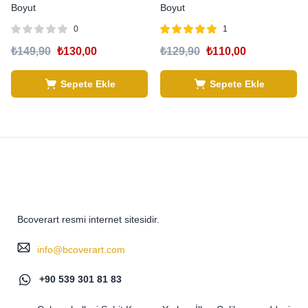
Boyut
Boyut
0
1
5 üzerinden
₺
149,90
₺
130,00
₺
129,90
₺
110,00
5.00
oy aldı
Sepete Ekle
Sepete Ekle
Bcoverart resmi internet sitesidir.
info@bcoverart.com
+90 539 301 81 83