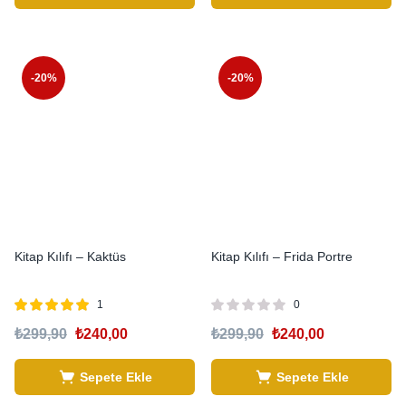
-20%
-20%
Kitap Kılıfı – Kaktüs
Kitap Kılıfı – Frida Portre
1
0
5 üzerinden
₺
299,90
₺
240,00
₺
299,90
₺
240,00
5.00
oy aldı
Sepete Ekle
Sepete Ekle