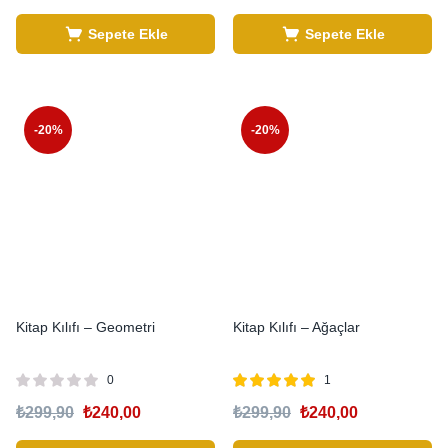
Sepete Ekle
Sepete Ekle
-20%
-20%
Kitap Kılıfı – Geometri
Kitap Kılıfı – Ağaçlar
0
1
5 üzerinden
₺
299,90
₺
240,00
₺
299,90
₺
240,00
5.00
oy aldı