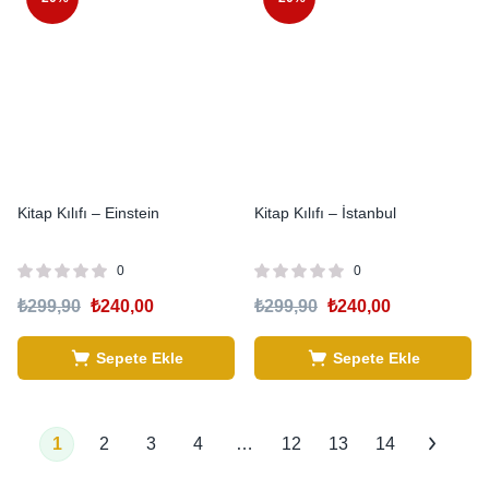
Kitap Kılıfı – Einstein
Kitap Kılıfı – İstanbul
0
0
₺
299,90
₺
240,00
₺
299,90
₺
240,00
Sepete Ekle
Sepete Ekle
1
2
3
4
…
12
13
14