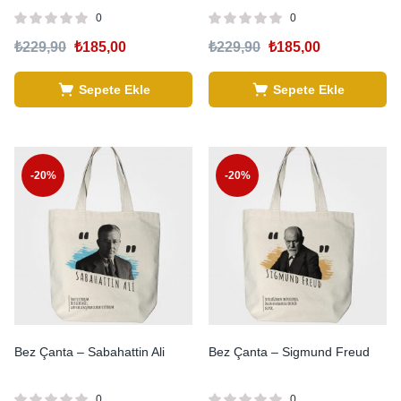
0
0
₺
229,90
₺
185,00
₺
229,90
₺
185,00
Sepete Ekle
Sepete Ekle
-20%
-20%
Bez Çanta – Sabahattin Ali
Bez Çanta – Sigmund Freud
0
0