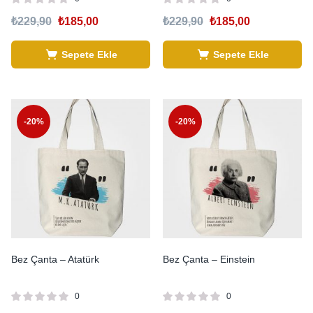
₺
229,90
₺
185,00
₺
229,90
₺
185,00
Sepete Ekle
Sepete Ekle
-20%
-20%
Bez Çanta – Atatürk
Bez Çanta – Einstein
0
0