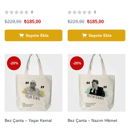
0
0
₺
229,90
₺
185,00
₺
229,90
₺
185,00
Sepete Ekle
Sepete Ekle
-20%
-20%
Bez Çanta – Yaşar Kemal
Bez Çanta – Nazım Hikmet