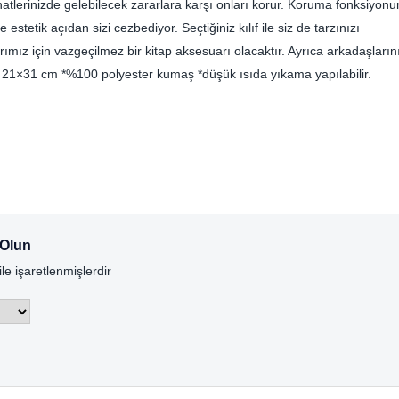
yahatlerinizde gelebilecek zararlara karşı onları korur. Koruma fonksiyonu
 estetik açıdan sizi cezbediyor. Seçtiğiniz kılıf ile siz de tarzınızı
arımız için vazgeçilmez bir kitap aksesuarı olacaktır. Ayrıca arkadaşların
oyut: 21×31 cm *%100 polyester kumaş *düşük ısıda yıkama yapılabilir.
 Olun
ile işaretlenmişlerdir