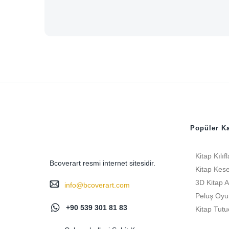
Popüler Ka
Kitap Kılıfl
Bcoverart resmi internet sitesidir.
Kitap Kese
3D Kitap A
info@bcoverart.com
Peluş Oyu
+90 539 301 81 83
Kitap Tutu