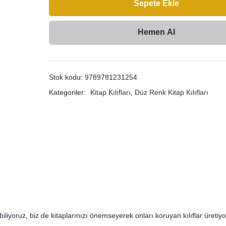
Sepete Ekle
Hemen Al
Stok kodu:
9789781231254
Kategoriler:
Kitap Kılıfları
,
Düz Renk Kitap Kılıfları
biliyoruz, biz de kitaplarınızı önemseyerek onları koruyan kılıflar üretiyo