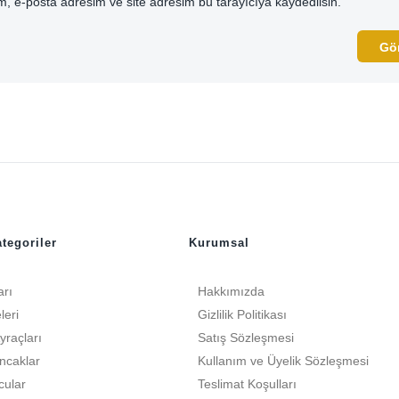
, e-posta adresim ve site adresim bu tarayıcıya kaydedilsin.
tegoriler
Kurumsal
arı
Hakkımızda
leri
Gizlilik Politikası
yraçları
Satış Sözleşmesi
ncaklar
Kullanım ve Üyelik Sözleşmesi
cular
Teslimat Koşulları