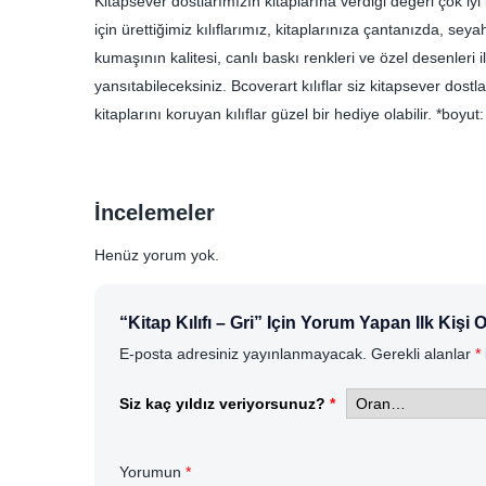
Kitapsever dostlarımızın kitaplarına verdiği değeri çok iyi 
için ürettiğimiz kılıflarımız, kitaplarınıza çantanızda, se
kumaşının kalitesi, canlı baskı renkleri ve özel desenleri ile
yansıtabileceksiniz. Bcoverart kılıflar siz kitapsever dostl
kitaplarını koruyan kılıflar güzel bir hediye olabilir. *b
İncelemeler
Henüz yorum yok.
“Kitap Kılıfı – Gri” Için Yorum Yapan Ilk Kişi 
E-posta adresiniz yayınlanmayacak.
Gerekli alanlar
*
Siz kaç yıldız veriyorsunuz?
*
Yorumun
*