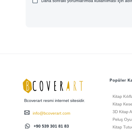
Daha sonraki yorumlarımda kullanılması için adım
Popüler Ka
Kitap Kılıfl
Bcoverart resmi internet sitesidir.
Kitap Kese
3D Kitap A
info@bcoverart.com
Peluş Oyu
+90 539 301 81 83
Kitap Tutu