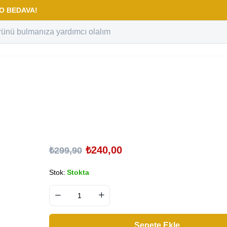
RGO BEDAVA!
₺
240,00
₺
299,90
Stok:
Stokta
Sepete Ekle