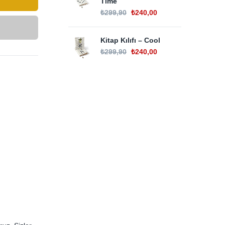
Time
₺
299,90
₺
240,00
Kitap Kılıfı – Cool
₺
299,90
₺
240,00