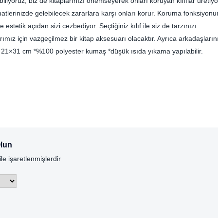
biliyoruz, biz de kitaplarınızı önemseyerek onları koruyan kılıflar üretiyo
yahatlerinizde gelebilecek zararlara karşı onları korur. Koruma fonksiyonu
 estetik açıdan sizi cezbediyor. Seçtiğiniz kılıf ile siz de tarzınızı
arımız için vazgeçilmez bir kitap aksesuarı olacaktır. Ayrıca arkadaşların
oyut: 21×31 cm *%100 polyester kumaş *düşük ısıda yıkama yapılabilir.
Olun
ile işaretlenmişlerdir