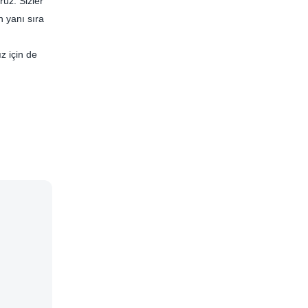
ruz. Sizler
n yanı sıra
ız için de