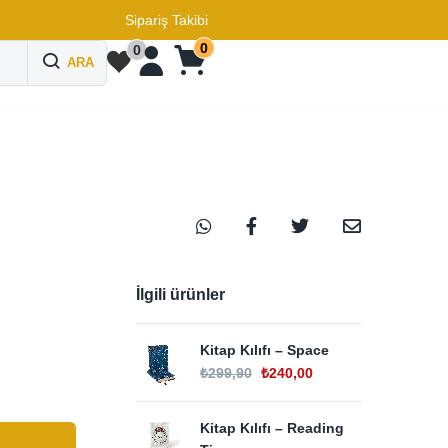
Sipariş Takibi
0
0
ARA
İlgili ürünler
Kitap Kılıfı – Space
₺
299,90
₺
240,00
Kitap Kılıfı – Reading