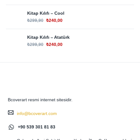
Kitap Kılıfı – Cool
₺
299,90
₺
240,00
Kitap Kılıfı – Atatürk
₺
299,90
₺
240,00
Bcoverart resmi internet sitesidir.
info@bcoverart.com
+90 539 301 81 83