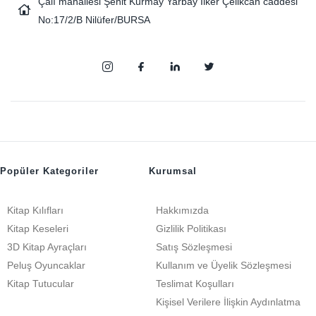
Çalı mahallesi Şehit Kurmay Yarbay İlker Çelikcan caddesi
No:17/2/B Nilüfer/BURSA
Popüler Kategoriler
Kurumsal
Kitap Kılıfları
Hakkımızda
Kitap Keseleri
Gizlilik Politikası
3D Kitap Ayraçları
Satış Sözleşmesi
Peluş Oyuncaklar
Kullanım ve Üyelik Sözleşmesi
Kitap Tutucular
Teslimat Koşulları
Kişisel Verilere İlişkin Aydınlatma