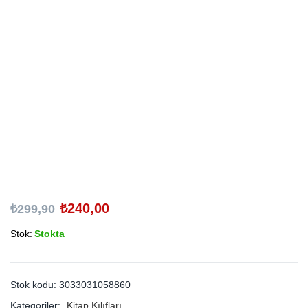
₺
240,00
₺
299,90
Stok:
Stokta
Stok kodu:
3033031058860
Kategoriler:
Kitap Kılıfları