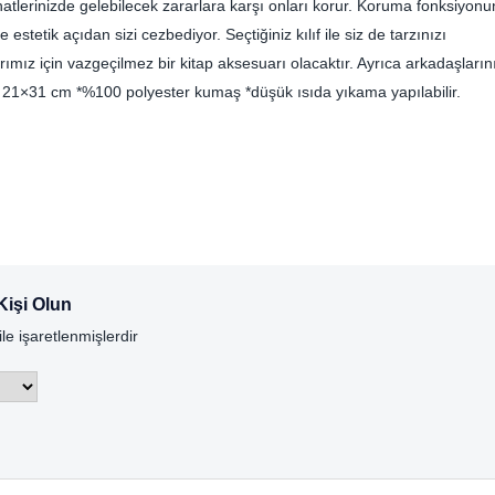
yahatlerinizde gelebilecek zararlara karşı onları korur. Koruma fonksiyonu
 estetik açıdan sizi cezbediyor. Seçtiğiniz kılıf ile siz de tarzınızı
arımız için vazgeçilmez bir kitap aksesuarı olacaktır. Ayrıca arkadaşların
oyut: 21×31 cm *%100 polyester kumaş *düşük ısıda yıkama yapılabilir.
 Kişi Olun
ile işaretlenmişlerdir