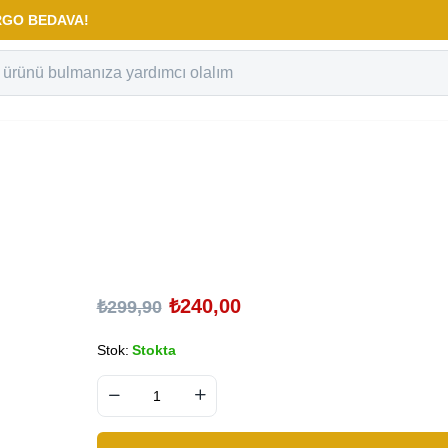
KARGO BEDAVA!
₺
240,00
₺
299,90
Stok:
Stokta