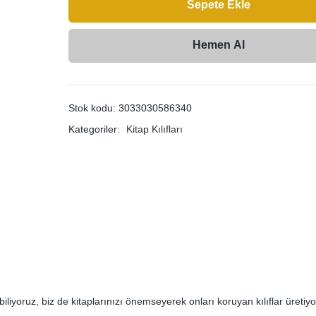
Sepete Ekle
Hemen Al
Stok kodu:
3033030586340
Kategoriler:
Kitap Kılıfları
biliyoruz, biz de kitaplarınızı önemseyerek onları koruyan kılıflar üretiyo