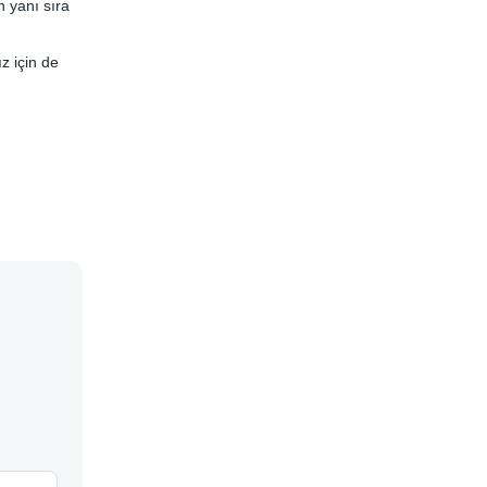
n yanı sıra
ız için de