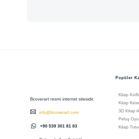
Popüler Ka
Kitap Kılıfl
Bcoverart resmi internet sitesidir.
Kitap Kese
3D Kitap A
info@bcoverart.com
Peluş Oyu
+90 539 301 81 83
Kitap Tutu