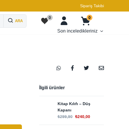
Sipariş Takibi
0
0
ARA
Son inceledikleriniz
İlgili ürünler
Kitap Kılıfı – Düş
Kapanı
₺
299,90
₺
240,00