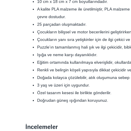
10 cm x 18 cm x 7 cm boyutlarındadır.
A kalite PLA malzeme ile üretilmiştir, PLA malzeme m
çevre dostudur.
25 parçadan oluşmaktadır.
Çocukların bilişsel ve motor becerilerini geliştirirk
Çocukların yanı sıra yetişkinler için de ilgi çekici ve
Puzzle’ın tamamlanmış hali şık ve ilgi çekicidir, biblo
Işığa ve neme karşı dayanıklıdır.
Eğitim ortamında kullanılmaya elverişlidir, okullar
Renkli ve belirgin köşeli yapısıyla dikkat çekicidir v
Doğada kolayca çözülebilir, atık oluşumuna sebep
3 yaş ve üzeri için uygundur.
Özel tasarım kesesi ile birlikte gönderilir.
Doğrudan güneş ışığından koruyunuz.
İncelemeler