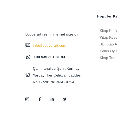
Popüler Ka
Kitap Kılıfl
Bcoverart resmi internet sitesidir.
Kitap Kese
3D Kitap A
info@bcoverart.com
Peluş Oyu
+90 539 301 81 83
Kitap Tutu
Çalı mahallesi Şehit Kurmay
Yarbay İlker Çelikcan caddesi
No:17/2/B Nilüfer/BURSA