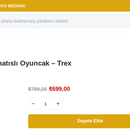
KARGO BEDAVA!
atıslı Oyuncak – Trex
₺
599,00
₺
799,00
Sepete Ekle