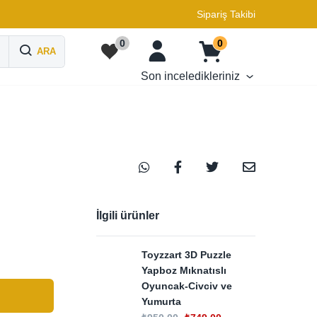
Sipariş Takibi
0
0
ARA
Son inceledikleriniz
İlgili ürünler
Toyzzart 3D Puzzle
Yapboz Mıknatıslı
Oyuncak-Civciv ve
Yumurta