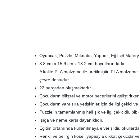
Oyuncak, Puzzle, Mıknatıs, Yapboz, Eğitsel Materya
8.8 cm x 15.9 cm x 13.2 cm boyutlarındadır.
A kalite PLA malzeme ile üretilmiştir, PLA malzeme m
çevre dostudur.
22 parçadan oluşmaktadır.
Çocukların bilişsel ve motor becerilerini geliştirirk
Çocukların yanı sıra yetişkinler için de ilgi çekici ve
Puzzle’ın tamamlanmış hali şık ve ilgi çekicidir, biblo
Işığa ve neme karşı dayanıklıdır.
Eğitim ortamında kullanılmaya elverişlidir, okullar
Renkli ve belirgin köşeli yapısıyla dikkat çekicidir v