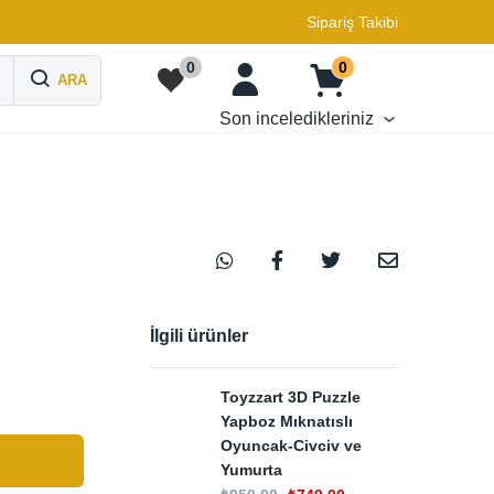
Sipariş Takibi
0
0
ARA
Son inceledikleriniz
İlgili ürünler
Toyzzart 3D Puzzle
Yapboz Mıknatıslı
Oyuncak-Civciv ve
Yumurta