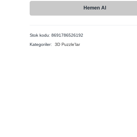
Hemen Al
Stok kodu:
8691786526192
Kategoriler:
3D Puzzle'lar