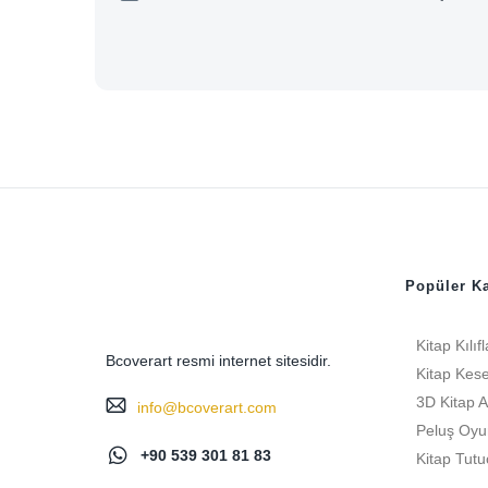
Popüler Ka
Kitap Kılıfl
Bcoverart resmi internet sitesidir.
Kitap Kese
3D Kitap A
info@bcoverart.com
Peluş Oyu
+90 539 301 81 83
Kitap Tutu