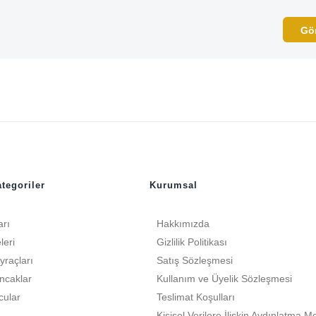
tegoriler
Kurumsal
arı
Hakkımızda
leri
Gizlilik Politikası
yraçları
Satış Sözleşmesi
ncaklar
Kullanım ve Üyelik Sözleşmesi
cular
Teslimat Koşulları
Kişisel Verilere İlişkin Aydınlatma M