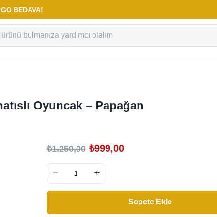
KARGO BEDAVA!
natıslı Oyuncak – Papağan
₺
999,00
₺
1.250,00
Sepete Ekle