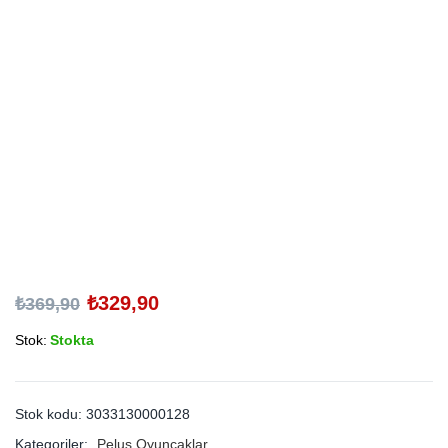
₺
329,90
₺
369,90
Stok:
Stokta
Stok kodu:
3033130000128
Kategoriler:
Peluş Oyuncaklar