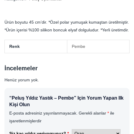
Ürün boyutu 45 cm’dir. *Özel polar yumuşak kumaştan üretilmiştir.
*Ürün içerisi %100 silikon boncuk elyaf dolguludur. *Yerli üretimdir.
Renk
Pembe
İncelemeler
Henüz yorum yok.
“Peluş Yıldız Yastık – Pembe” Için Yorum Yapan Ilk
Kişi Olun
E-posta adresiniz yayınlanmayacak.
Gerekli alanlar
*
ile
işaretlenmişlerdir
Siz kaç yıldız veriyorsunuz?
*