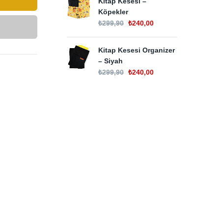
Kitap Kesesi –
Köpekler
₺
299,90
₺
240,00
Kitap Kesesi Organizer
– Siyah
₺
299,90
₺
240,00