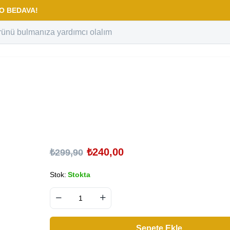
RGO BEDAVA!
₺
240,00
₺
299,90
Stok:
Stokta
Sepete Ekle