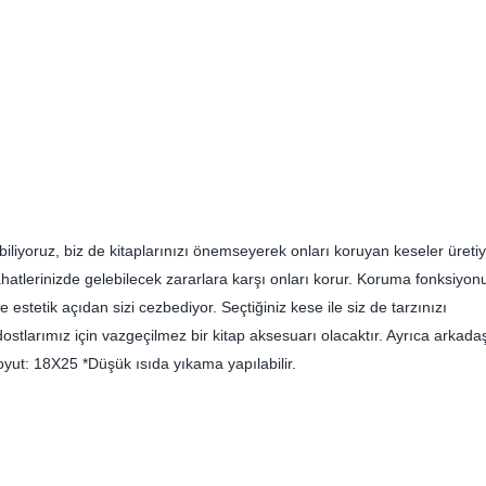
 biliyoruz, biz de kitaplarınızı önemseyerek onları koruyan keseler üretiy
yahatlerinizde gelebilecek zararlara karşı onları korur. Koruma fonksiyon
e estetik açıdan sizi cezbediyor. Seçtiğiniz kese ile siz de tarzınızı
tlarımız için vazgeçilmez bir kitap aksesuarı olacaktır. Ayrıca arkadaşl
Boyut: 18X25 *Düşük ısıda yıkama yapılabilir.