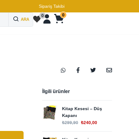
Sipariş Takibi
0
0
ARA
İlgili ürünler
Kitap Kesesi – Düş
Kapanı
₺
299,90
₺
240,00