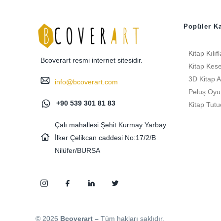
Popüler Ka
Kitap Kılıfl
Bcoverart resmi internet sitesidir.
Kitap Kese
3D Kitap A
info@bcoverart.com
Peluş Oyu
+90 539 301 81 83
Kitap Tutu
Çalı mahallesi Şehit Kurmay Yarbay
İlker Çelikcan caddesi No:17/2/B
Nilüfer/BURSA
© 2026
Bcoverart –
Tüm hakları saklıdır.