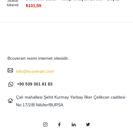
Stoklar
tükendi
₺
101,59
Bcoverart resmi internet sitesidir.
info@bcoverart.com
+90 539 301 81 83
Çalı mahallesi Şehit Kurmay Yarbay İlker Çelikcan caddesi
No:17/2/B Nilüfer/BURSA