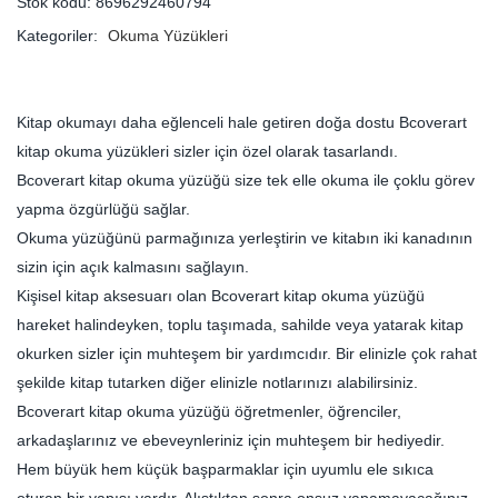
Stok kodu:
8696292460794
Kategoriler:
Okuma Yüzükleri
Kitap okumayı daha eğlenceli hale getiren doğa dostu Bcoverart
kitap okuma yüzükleri sizler için özel olarak tasarlandı.
Bcoverart kitap okuma yüzüğü size tek elle okuma ile çoklu görev
yapma özgürlüğü sağlar.
Okuma yüzüğünü parmağınıza yerleştirin ve kitabın iki kanadının
sizin için açık kalmasını sağlayın.
Kişisel kitap aksesuarı olan Bcoverart kitap okuma yüzüğü
hareket halindeyken, toplu taşımada, sahilde veya yatarak kitap
okurken sizler için muhteşem bir yardımcıdır. Bir elinizle çok rahat
şekilde kitap tutarken diğer elinizle notlarınızı alabilirsiniz.
Bcoverart kitap okuma yüzüğü öğretmenler, öğrenciler,
arkadaşlarınız ve ebeveynleriniz için muhteşem bir hediyedir.
Hem büyük hem küçük başparmaklar için uyumlu ele sıkıca
oturan bir yapısı vardır. Alıştıktan sonra onsuz yapamayacağınız