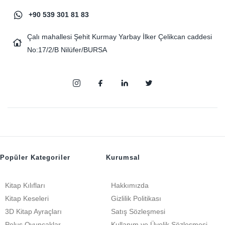
+90 539 301 81 83
Çalı mahallesi Şehit Kurmay Yarbay İlker Çelikcan caddesi
No:17/2/B Nilüfer/BURSA
Popüler Kategoriler
Kurumsal
Kitap Kılıfları
Hakkımızda
Kitap Keseleri
Gizlilik Politikası
3D Kitap Ayraçları
Satış Sözleşmesi
Peluş Oyuncaklar
Kullanım ve Üyelik Sözleşmesi