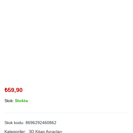
₺
59,90
Stok:
Stokta
Stok kodu:
8696292460862
Kategoriler:
3D Kitap Ayraçları